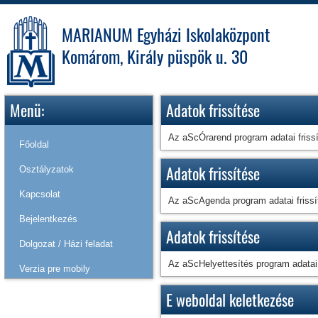
MARIANUM Egyházi Iskolaközpont
Komárom, Király püspök u. 30
Menü:
Adatok frissítése
Az aScÓrarend program adatai friss
Főoldal
Adatok frissítése
Osztályzatok
Kapcsolat
Az aScAgenda program adatai frissí
Bejelentkezés
Adatok frissítése
Dolgozat / Házi feladat
Az aScHelyettesítés program adatai 
Verzia pre mobily
E weboldal keletkezése