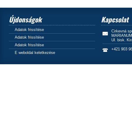
Újdonságok
Kapcsolat
Adatok frissítése
Cirkevná s
MARIANUM E
Adatok frissítése
Ul. bisk. Ki
Adatok frissítése
+421 903 9
E weboldal keletkezése